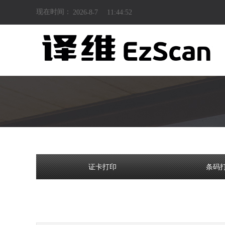
现在时间：
2026
8
7
11:44:52
-
-
产品详情
证卡打印
条码