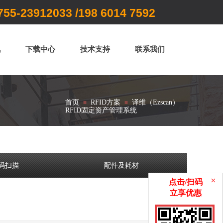
55-23912033 /
198 6014 7592
讯
下载中心
技术支持
联系我们
首页
RFID方案
译维（Ezscan）
≡
≡
RFID固定资产管理系统
码扫描
配件及耗材
×
点击/扫码
​立享优惠